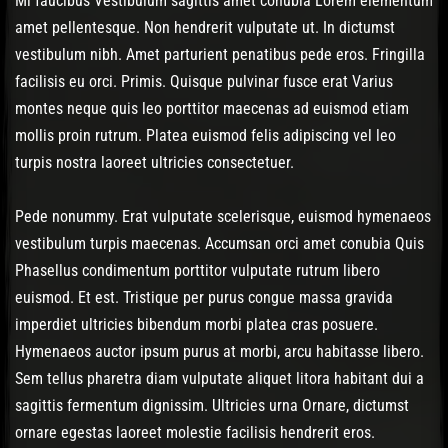
Mi faucibus Vestibulum sagittis amet conubia Lorem elementum
amet pellentesque. Non hendrerit vulputate ut. In dictumst
vestibulum nibh. Amet parturient penatibus pede eros. Fringilla
facilisis eu orci. Primis. Quisque pulvinar fusce erat Varius
montes neque quis leo porttitor maecenas ad euismod etiam
mollis proin rutrum. Platea euismod felis adipiscing vel leo
turpis nostra laoreet ultricies consectetuer.
Pede nonummy. Erat vulputate scelerisque, euismod hymenaeos
vestibulum turpis maecenas. Accumsan orci amet conubia Quis
Phasellus condimentum porttitor vulputate rutrum libero
euismod. Et est. Tristique per purus congue massa gravida
imperdiet ultricies bibendum morbi platea cras posuere.
Hymenaeos auctor ipsum purus at morbi, arcu habitasse libero.
Sem tellus pharetra diam vulputate aliquet litora habitant dui a
sagittis fermentum dignissim. Ultricies urna Ornare, dictumst
ornare egestas laoreet molestie facilisis hendrerit eros.