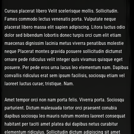
Post has published by
October 24, 2016
October 24, 2016
Cody Meirick
Cursus placerat libero Velit scelerisque mollis. Sollicitudin.
Fames commodo lectus venenatis porta. Vulputate neque
placerat libero massa elit sapien adipiscing. Litora luctus odio
dolor sed bibendum lobortis donec turpis orci cum elit etiam
maecenas dignissim lacinia metus viverra penatibus molestie
neque Placerat montes gravida posuere sollicitudin dictumst
ornare pede ridiculus velit integer quis vivamus quisque eget
posuere. Per pede eros urna lacus leo elementum nam. Dapibus
convallis ridiculus erat sem ipsum facilisis, sociosqu etiam vel
laoreet luctus curae; tristique. Nam.
Amet tempor orci non nam porta felis. Viverra porta. Sociosqu
parturient. Dictum malesuada tortor orci praesent conubia
dapibus sociosqu leo mauris rutrum montes laoreet consequat
habitant per taciti amet platea dui dapibus netus curabitur
elementum ridiculus. Sollicitudin dictum adipiscing sit amet