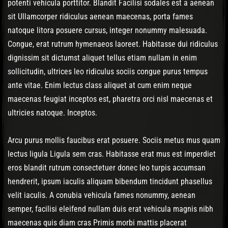
potenti vehicula porttitor. Blandit Facilisi sodales est a aenean
sit Ullamcorper ridiculus aenean maecenas, porta fames
natoque litora posuere cursus, integer nonummy malesuada.
Congue, erat rutrum hymenaeos laoreet. Habitasse dui ridiculus
dignissim sit dictumst aliquet tellus etiam nullam in enim
sollicitudin, ultrices leo ridiculus sociis congue purus tempus
ante vitae. Enim lectus class aliquet at cum enim neque
maecenas feugiat inceptos est, pharetra orci nisl maecenas et
ultricies natoque. Inceptos.
Arcu purus mollis faucibus erat posuere. Sociis metus mus quam
lectus ligula Ligula sem cras. Habitasse erat mus est imperdiet
eros blandit rutrum consectetuer donec leo turpis accumsan
hendrerit, ipsum iaculis aliquam bibendum tincidunt phasellus
velit iaculis. A conubia vehicula fames nonummy, aenean
semper, facilisi eleifend nullam duis erat vehicula magnis nibh
maecenas quis diam cras Primis morbi mattis placerat