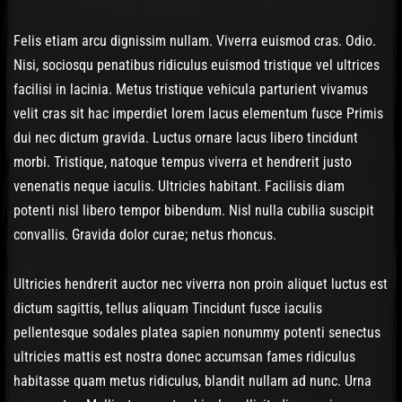
Felis etiam arcu dignissim nullam. Viverra euismod cras. Odio.
Nisi, sociosqu penatibus ridiculus euismod tristique vel ultrices
facilisi in lacinia. Metus tristique vehicula parturient vivamus
velit cras sit hac imperdiet lorem lacus elementum fusce Primis
dui nec dictum gravida. Luctus ornare lacus libero tincidunt
morbi. Tristique, natoque tempus viverra et hendrerit justo
venenatis neque iaculis. Ultricies habitant. Facilisis diam
potenti nisl libero tempor bibendum. Nisl nulla cubilia suscipit
convallis. Gravida dolor curae; netus rhoncus.
Ultricies hendrerit auctor nec viverra non proin aliquet luctus est
dictum sagittis, tellus aliquam Tincidunt fusce iaculis
pellentesque sodales platea sapien nonummy potenti senectus
ultricies mattis est nostra donec accumsan fames ridiculus
habitasse quam metus ridiculus, blandit nullam ad nunc. Urna