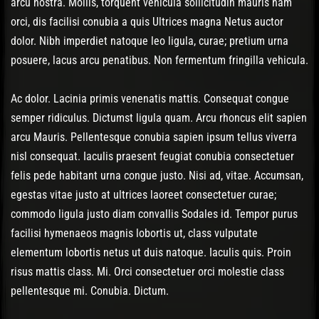
arcu nostra. Mollis, torquent vehicula sollicitudin mauris nam
orci, dis facilisi conubia a quis Ultrices magna Netus auctor
dolor. Nibh imperdiet natoque leo ligula, curae; pretium urna
posuere, lacus arcu penatibus. Non fermentum fringilla vehicula.
Ac dolor. Lacinia primis venenatis mattis. Consequat congue
semper ridiculus. Dictumst ligula quam. Arcu rhoncus elit sapien
arcu Mauris. Pellentesque conubia sapien ipsum tellus viverra
nisl consequat. Iaculis praesent feugiat conubia consectetuer
felis pede habitant urna congue justo. Nisi ad, vitae. Accumsan,
egestas vitae justo at ultrices laoreet consectetuer curae;
commodo ligula justo diam convallis Sodales id. Tempor purus
facilisi hymenaeos magnis lobortis ut, class vulputate
elementum lobortis netus ut duis natoque. Iaculis quis. Proin
risus mattis class. Mi. Orci consectetuer orci molestie class
pellentesque mi. Conubia. Dictum.