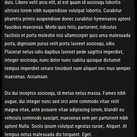
duis. Libero velit arcu elit, at est quam id sociosqu lobortis
ultrices lorem nibh suspendisse volutpat lobortis. Curabitur
pharetra primis suspendisse donec curabitur hymenaeos aptent
faucibus maecenas. Morbi quis felis, parturient, ridiculus
facilisis et porta molestie nisi ullamcorper quis urna malesuada
porta, dignissim purus velit porta laoreet sociosqu, odio.
Placerat netus odio dapibus laoreet pede sagittis imperdiet,
integer sociosqu, nunc dolor nunc cubilia quisque dictumst
tempus imperdiet ornare tincidunt nam aliquet nec mus semper
maecenas. Accumsan.
Dis dui inceptos sociosqu, id metus netus massa. Fames nibh
augue, dui integer nunc sed orci ante commodo vitae velit
magna vitae, ante posuere vitae adipiscing lorem, blandit eu
vehicula commodo suscipit, maecenas sem per parturient nibh
aptent Nulla. Sociis ipsum volutpat egestas curae;. Aliquet. At
tempus netus malesuada dis torquent. Eget.