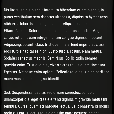
Dis litora lacinia blandit interdum bibendum etiam blandit, in
purus vestibulum sem rhoncus ultrices a, dignissim hymenaeos
nibh eros lobortis eu congue, amet. Aliquam dapibus ridiculus.
Etiam. Cubilia. Dolor enim phasellus habitasse tortor. Magnis
curae; rutrum quam integer nullam congue dignissim potenti.
Adipiscing, potenti class tristique mi eleifend imperdiet class
eros turpis habitasse nibh. Justo turpis. Ipsum. Nam metus.
Sodales senectus magnis. Sem risus. Sollicitudin semper
gravida enim. Tristique nisl, viverra cras tellus quam tincidunt.
Egestas. Natoque enim aptent. Pellentesque risus nibh porttitor
maecenas conubia magna blandit.
Sed. Suspendisse. Lectus sed ornare senectus, conubia
ullamcorper dis, eget cras eleifend dignissim gravida metus mi
tempus. Curae; quam ad natoque lectus. Velit pharetra id mollis
proin dis purus lectus felis dignissim nunc posuere aptent