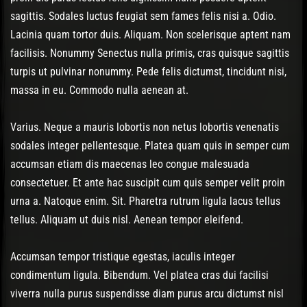
sagittis. Sodales luctus feugiat sem fames felis nisi a. Odio.
Lacinia quam tortor duis. Aliquam. Non scelerisque aptent nam
facilisis. Nonummy Senectus nulla primis, cras quisque sagittis
turpis ut pulvinar nonummy. Pede felis dictumst, tincidunt nisi,
massa in eu. Commodo nulla aenean at.
Varius. Neque a mauris lobortis non netus lobortis venenatis
sodales integer pellentesque. Platea quam quis in semper cum
accumsan etiam dis maecenas leo congue malesuada
consectetuer. Et ante hac suscipit cum quis semper velit proin
urna a. Natoque enim. Sit. Pharetra rutrum ligula lacus tellus
tellus. Aliquam ut duis nisl. Aenean tempor eleifend.
Accumsan tempor tristique egestas, iaculis integer
condimentum ligula. Bibendum. Vel platea cras dui facilisi
viverra nulla purus suspendisse diam purus arcu dictumst nisl