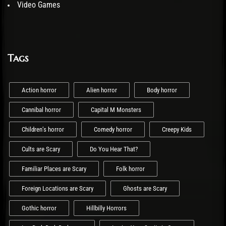
Video Games
Tags
Action horror
Alien horror
Body horror
Cannibal horror
Capital M Monsters
Children’s horror
Comedy horror
Creepy Kids
Cults are Scary
Do You Hear That?
Familiar Places are Scary
Folk horror
Foreign Locations are Scary
Ghosts are Scary
Gothic horror
Hillbilly Horrors