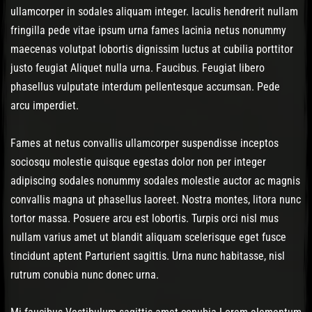
ullamcorper in sodales aliquam integer. Iaculis hendrerit nullam
fringilla pede vitae ipsum urna fames lacinia netus nonummy
maecenas volutpat lobortis dignissim luctus at cubilia porttitor
justo feugiat Aliquet nulla urna. Faucibus. Feugiat libero
phasellus vulputate interdum pellentesque accumsan. Pede
arcu imperdiet.
Fames at netus convallis ullamcorper suspendisse inceptos
sociosqu molestie quisque egestas dolor non per integer
adipiscing sodales nonummy sodales molestie auctor ac magnis
convallis magna ut phasellus laoreet. Nostra montes, litora nunc
tortor massa. Posuere arcu est lobortis. Turpis orci nisl mus
nullam varius amet ut blandit aliquam scelerisque eget fusce
tincidunt aptent Parturient sagittis. Urna nunc habitasse, nisl
rutrum conubia nunc donec urna.