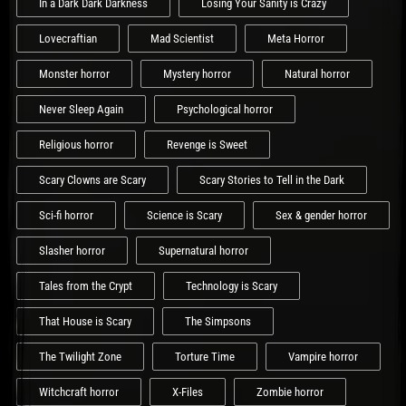
In a Dark Dark Darkness
Losing Your Sanity is Crazy
Lovecraftian
Mad Scientist
Meta Horror
Monster horror
Mystery horror
Natural horror
Never Sleep Again
Psychological horror
Religious horror
Revenge is Sweet
Scary Clowns are Scary
Scary Stories to Tell in the Dark
Sci-fi horror
Science is Scary
Sex & gender horror
Slasher horror
Supernatural horror
Tales from the Crypt
Technology is Scary
That House is Scary
The Simpsons
The Twilight Zone
Torture Time
Vampire horror
Witchcraft horror
X-Files
Zombie horror